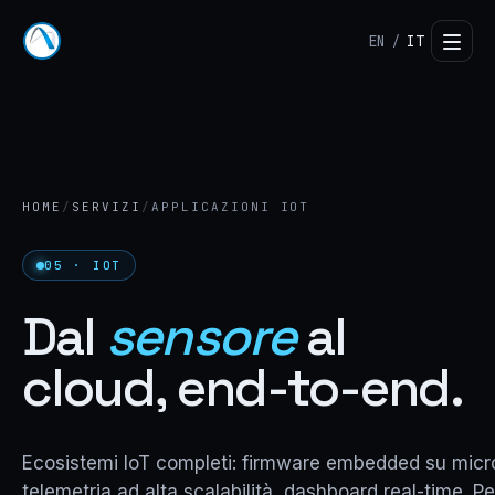
EN
IT
/
HOME
/
SERVIZI
/
APPLICAZIONI IOT
05 · IOT
Dal
sensore
al
cloud, end-to-end.
Ecosistemi IoT completi: firmware embedded su microco
telemetria ad alta scalabilità, dashboard real-time. P