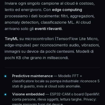
Inviare ogni singolo campione al cloud è costoso,
lento ed energivoro. Con
edge computing
processiamo i dati localmente: filtri, aggregazioni,
anomaly detection, classificazione ML. Al cloud
arrivano solo gli
eventi rilevanti
.
TinyML
su microcontrollori (TensorFlow Lite Micro,
edge-impulse) per riconoscimento audio, vibrazioni,
immagini su device da pochi centesimi. Modelli di
pochi KB che girano in millisecondi.
Predictive maintenance
— Modello FFT +
classificatore locale su pompa industriale: riconosce 5
stati di guasto, invia al cloud solo anomalie.
Visione embedded
— ESP32-CAM o board OpenMV:
conta persone, rileva oggetti, lettura targhe. Privacy:
niente immagini fuori dal device.