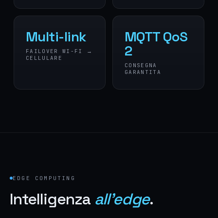
Multi-link
MQTT QoS
2
FAILOVER WI-FI →
CELLULARE
CONSEGNA
GARANTITA
EDGE COMPUTING
Intelligenza
all'edge
.