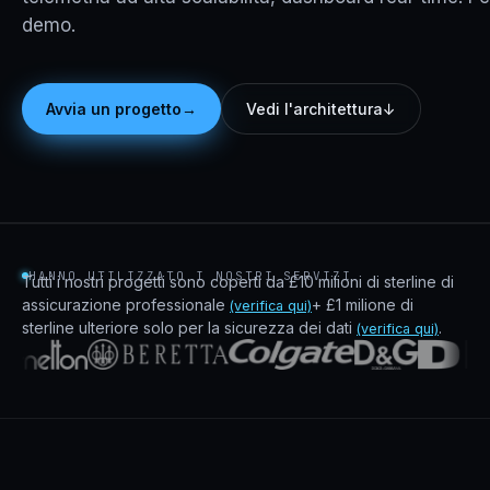
demo.
→
Avvia un progetto
Vedi l'architettura
↓
HANNO UTILIZZATO I NOSTRI SERVIZI
Tutti i nostri progetti sono coperti da £10 milioni di sterline di
assicurazione professionale
+ £1 milione di
(verifica qui)
sterline ulteriore solo per la sicurezza dei dati
.
(verifica qui)